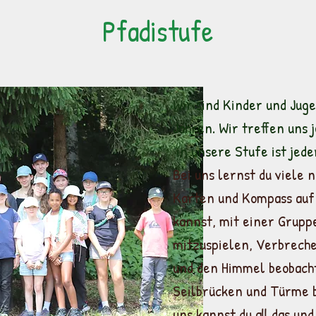
Pfadistufe
Wir sind Kinder und Juge
Jahren. Wir treffen uns
in unsere Stufe ist jede
Bei uns lernst du viele n
Karten und Kompass auf
kannst, mit einer Grupp
mitzuspielen, Verbreche
und den Himmel beobacht
Seilbrücken und Türme b
uns kannst du all das un