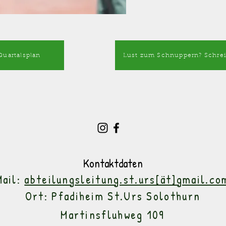
Quartalsplan
Lust zum Schnuppern? Schrei
Kontaktdaten
Mail:
abteilungsleitung.st.urs[ät]gmail.co
Ort:
Pfadiheim St.Urs Solothurn
Martinsfluhweg 109