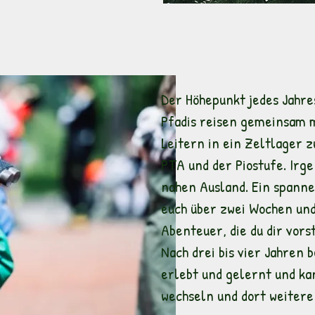
Der Höhepunkt jedes Jahre
Pfadis reisen gemeinsam m
Leitern in ein Zeltlager 
PTA und der Piostufe. Irg
nahen Ausland. Ein spann
euch über zwei Wochen und
Abenteuer, die du dir vors
Nach drei bis vier Jahren b
erlebt und gelernt und ka
wechseln und dort weitere